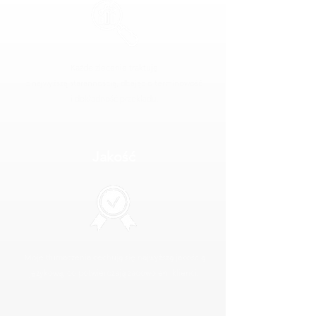
Każde zlecenie traktuję
z najwyższą starannością, dbając o terminowość
i dokładność przekładu.
Jakość
Moje tłumaczenia cechują się najwyższą jakością
językową, co potwierdzają zadowoleni klienci.