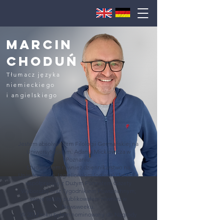
MARCIN
CHODUŃ
Tłumacz języka
niemieckiego
i angielskiego
Jestem absolwentem Filologii Germańskiej na
Uniwersytecie im. Adama Mickiewicza w
Poznaniu.
Studiowałem również dziennikarstwo na
Uniwersytecie Jagiellońskim (od wielu lat stale
współpracuję z Dużym Formatem Gazety
Wyborczej oraz Tygodnikiem Powszechnym;
swoje teksty publikowałem również w
Newsweeku.
W 2012 roku byłem nominowany do Nagrody