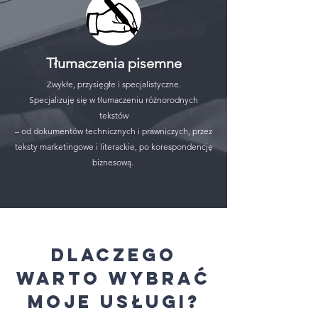
Tłumaczenia pisemne
Zwykłe, przysięgłe i specjalistyczne.
Specjalizuję się w tłumaczeniu różnorodnych
tekstów
– od dokumentów technicznych i prawniczych, przez
teksty marketingowe i literackie, po korespondencję
biznesową.
Dlaczego
warto wybrać
moje usługi?