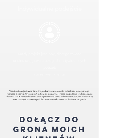
Indywidualne podejście
Każdy projekt jest inny, dlatego zawsze
dostosowuję swoje usługi do indywidualnych
potrzeb
i oczekiwań klienta.
*Każda usługa jest wyceniana indywidualnie w zależności od zakresu tematycznego i
wielkości zlecenia. Wycena jest całkowicie bezpłatna. Proszę o przesłanie krótkiego opisu
zlecenia lub w przypadku tłumaczenia pisemnego skanu dokumentu (jeśli jest to możliwe)
wraz z danymi kontaktowymi. Bezzwłocznie odpowiem na Państwa zapytanie.
Dołącz do
grona moich