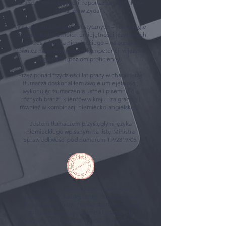
Grand Press w kategorii reportaż za tekst „Krew
skina, krew Żyda”).
W czasie studiów germanistycznych – równolegle
do doskonalenia moich umiejętności językowych
w zakresie języka niemieckiego – osiągnąłem
również najwyższy poziom kompetencji w języku
angielskim (poziom proficiency).
Przez ponad trzydzieści lat pracy w charakterze
tłumacza doskonaliłem swoje umiejętności,
wykonując tłumaczenia ustne i pisemne dla
różnych branż i klientów w kraju i za granicą (
również w kombinacji niemiecko-angielskiej).
Jestem tłumaczem przysięgłym języka
niemieckiego wpisanym na listę Ministra
Sprawiedliwości pod numerem TP/2819/05.
Moje bogate doświadczenie gwarantuje
najwyższą jakość każdej usługi tłumaczeniowej,
jakiej się podejmuję. Potwierdzeniem mojego
profesjonalizmu są opinie klientów. Ich
pozytywne doświadczenia i zadowolenie są dla