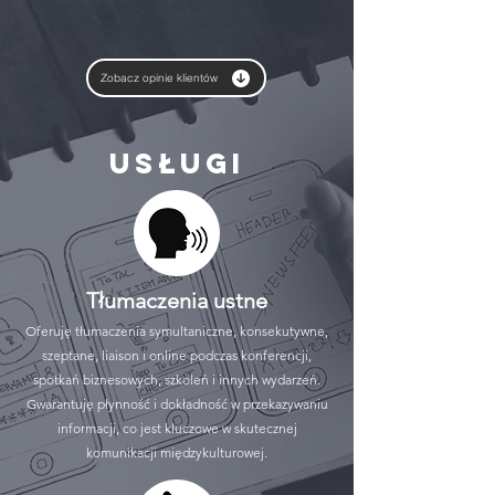
mnie nieustanną motywacją do dalszej pracy na
najwyższym poziomie oraz stanowią najlepszą
rekomendacją moich usług.
Zobacz opinie klientów
Usługi
Tłumaczenia ustne
Oferuję tłumaczenia symultaniczne, konsekutywne,
szeptane, liaison i online podczas konferencji,
spotkań biznesowych, szkoleń i innych wydarzeń.
Gwarantuję płynność i dokładność w przekazywaniu
informacji, co jest kluczowe w skutecznej
komunikacji międzykulturowej.